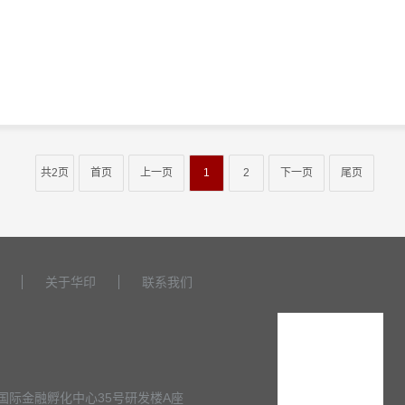
共2页
首页
上一页
1
2
下一页
尾页
关于华印
联系我们
国际金融孵化中心35号研发楼A座
公众号
ICP备17139919号
网站地图