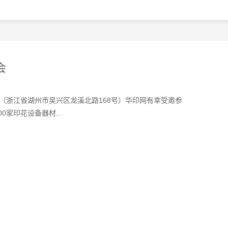
会
酒店（浙江省湖州市吴兴区龙溪北路168号）华印网有幸受邀参
家印花设备器材...