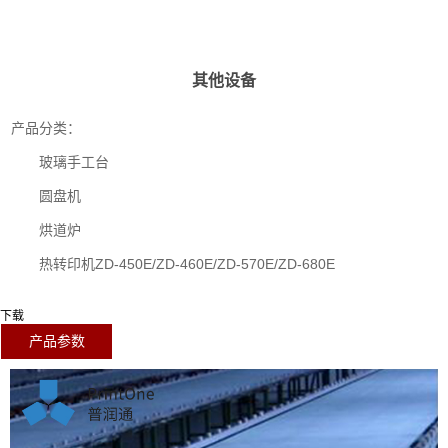
其他设备
产品分类：
玻璃手工台
圆盘机
烘道炉
热转印机ZD-450E/ZD-460E/ZD-570E/ZD-680E
下载
产品参数